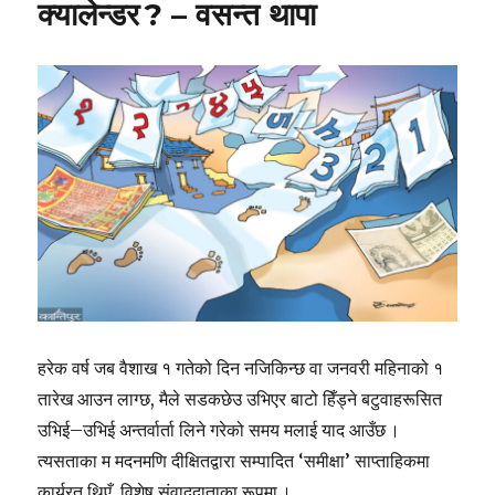
क्यालेन्डर ? – वसन्त थापा
हरेक वर्ष जब वैशाख १ गतेको दिन नजिकिन्छ वा जनवरी महिनाको १
तारेख आउन लाग्छ, मैले सडकछेउ उभिएर बाटो हिँड्ने बटुवाहरूसित
उभिई–उभिई अन्तर्वार्ता लिने गरेको समय मलाई याद आउँछ ।
त्यसताका म मदनमणि दीक्षितद्वारा सम्पादित ‘समीक्षा’ साप्ताहिकमा
कार्यरत थिएँ, विशेष संवाददाताका रूपमा ।