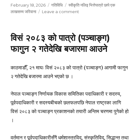
Posted
Categories
Tags
February 18, 2026
गतिविधि
स्वीकृति नलिइ भित्तेपात्रो छापे एक
on
on
लाखसम्म जरिवाना
Leave a comment
स्वीकृति
नलिइ
भित्तेपात्रो
विसं २०८३ को पात्रो (पञ्चाङ्ग)
छापे
एक
फागुन २ गतेदेखि बजारमा आउने
लाखसम्म
जरिवाना
काठमाडौँ, २१ माघः विसं २०८३ को पात्रो (पञ्चाङ्ग) आगामी फागुन
२ गतेदेखि बजारमा आउने भएको छ ।
नेपाल पञ्चाङ्ग निर्णायक विकास समितिका पदाधिकारी र सदस्य,
पूर्वपदाधिकारी र सदस्यबीचको छलफलपछि नेपाल राष्ट्रका लागि
विसं २०८३ को पञ्चाङ्ग प्रकाशनको तयारी अन्तिम चरणमा पुगेको हो
।
वर्तमान र पूर्वपदाधिकारीसँगै धर्मशास्त्रविद्, संस्कृतिविद्, सिद्धान्त तथा