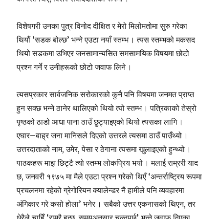
विशेषगरी उनका पुत्र विनोद दीक्षित र मेरो मिलोमतोमा सुरु गरेका
थियौं ‘सडक बोल्छ’ भन्ने एउटा नयाँ स्तम्भ । त्यस स्तम्भको मकसद
थियो सडकमा उभिएर जनसामान्यसित समसामयिक विषयमा छोटो
प्रश्न गर्ने र उनीहरूको छोटो जवाफ लिने ।
त्यसप्रकार सार्वजनिक सरोकारको कुनै पनि विषयमा जनमत प्राप्त
हुन सक्छ भन्ने ठानेर थालिएको थियो त्यो स्तम्भ । पत्रिकाको तेस्रो
पृष्ठको ठाडो आधा पाना ठाउँ छुट्याइएको थियो त्यसका लागि ।
एघार–बाह्र जना मानिसले दिएको उत्तरले त्यसमा ठाउँ पाउँथ्यो ।
उत्तरदाताको नाम, उमेर, पेसा र ठेगाना त्यसमा खुलाइएको हुन्थ्यो ।
पाठकहरू माझ छिट्टै त्यो स्तम्भ लोकप्रिय भयो । मलाई राम्ररी याद
छ, जनवरी १९७५ मा मैले एउटा प्रश्न गरेको थिएँ ‘अन्तर्राष्ट्रिय रूपमा
प्रचलनमा रहेको ग्रेगोरियन क्यालेन्डर नै हामीले पनि व्यवहारमा
अंगिकार गरे कसो होला’ भनेर । सबैको उत्तर एकनासको थिएन, तर
धेरैले चाहिँ ‘राम्रै हुन्छ, समयअनुसार चल्नुपर्छ’ भन्ने जवाफ दिएका