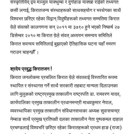
संस्कृतिविद् द्वय मञ्जुल याक्थुम्बा र दुर्गाहाङ याक्खा राईको तथ्यगत
कसी लगाई, किरातजन्य संस्थाहरूको साथसहयोग र भरथेगका साथै
विश्वभर छरिएर रहेका विद्वान् विदुषीहरूको तथ्यगत सम्मतिमा किरात
ये़ले़ संवत्को कालगणना सन् २०११ मा ३७९० हुने भएको निष्कर्ष २७
डिसेम्बर २०१० मा किरात ये़ले़ संवत् अध्ययन समन्वय समितिले
किरात सवन्वय समितिलाई बुझाएको ऐतिहासिक घटना यहाँ स्मरण
गराउन चाहन्छौँ ।
श्रदेय प्रवुद्ध किरातजन !
किरात जनलोकमा प्रचलित किरात ये़ले़ संवत्लाई विस्तारित रूपमा
स्थापित र संस्थागत गर्ने साथै सरकारी तहबाट मान्यता दिलाउनका
लागि मुलुकको राष्ट्रप्रमुख तत्कालीन राष्ट्रपति डा. रामवरण यादव,
कार्यपालिका प्रमुख तत्कालीन प्रधानमन्त्री माधवकुमार नेपाल,
व्यवस्थापिका प्रमुख तत्कालीन संविधानसभाका अध्यक्ष सुवासचन्द्र
नेम्बाङ साथै प्रमुख प्रतिपक्षी दलका तत्कालीन नेता पुष्पकमल दाहाल
प्रचण्डलाई विश्वभरि छरिएर रहेका किरातहरूको प्रथम हाङ (राजा)