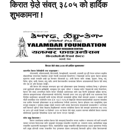
किरात ये़ले़ संवत् ३८०५ को हार्दिक
शुभकामना !