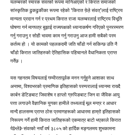
यलम्बरको स्मारक संवत्को रूपमा मानिआएको र किरात समाजको
सांस्कृतिक ढुकढुकीका रूपमा रहेको ‘किरात ये़ले़ संवत्’लाई राष्ट्रिय
मान्यता प्रदान गर्न र प्रथम किरात राजा यलम्बरलाई राष्ट्रिय विभूति
घोषणा गर्न मागपत्र बुझाई राज्यपक्षको ध्यानाकर्षण गरिएको पुनरस्मरण
गर्नु गराउनु र सोही भावमा काम गर्नु गराउनु आज हामी सबैको परम
कर्तव्य हो । यो कामको पहलकदमी जति चाँडो गर्न सकिन्छ उति नै
चाँडो किरात जातिहरुको ऐतिहासिक पहिचानले वैधानिकता प्राप्त
गर्नेछ ।
यस गहनतम विषयलाई गम्भीरतापूर्वक मनन गर्नुहुने आशाका साथ
अन्तमा, विश्वभरको प्रमाणिक इतिहासको परम्परालाई ध्यानमा राख्दै
कार्बन डेटिङबाट जिवाशेष र हाप्लो ग्रुपिङबाट जिन वा जैविक आयु
पत्ता लगाउने वैज्ञानिक युगका हामीले तथ्यलाई मूल मन्त्र र आधार
मान्दै हालसम्म प्राप्त ठोस प्रमाणहरूको आधारमा हाम्रो इतिहासको
निरूपण गर्ने हामी किरात जातिहरूको एकमात्र बाटो भएकाले किरात
येÞलेÞ संवत्को नयाँ वर्ष ३८०५ को हार्दिक मङ्गलमय शुभकामना