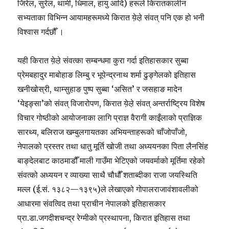
जिरेल, सुरेल, थामी, धिमाल, हायु आदि) हरूले किरातकालीन
सभ्यताका विभिन्न आयामहरूमध्ये किरात ये़ले़ संवत् पनि एक हो भनी
विश्वास गर्दछौँ ।
यही किरात ये़ले़ संवत्का सम्बन्धमा कुरा गर्दा इतिहासकार सुब्बा
प्रेमबहादुर माबोहाङ लिम्बु र भूपेन्द्रनाथ शर्मा ढुङ्गेलको इतिहास
खनीखोस्री, थाम्सुहाङ पुष्प सुब्बा ‘असित’ र जसहाङ मादेन
‘येइङ्सा’को संवत् विजारोपण, किरात ये़ले़ संवत् अन्तर्राष्ट्रिय विशेष
विचार गोष्ठीको आयोजनाका लागि प्राज्ञ वैरागी काइँलाको प्राज्ञिक
सारथ्य, बलिराज खम्बुलगायतका अभियन्ताहरूको चाँजोपाँजो,
नेपालको प्रस्तर तथा धातु मूर्ति खोजी तथा अध्ययनका पिता लैनसिंह
बाङ्देलबाट काठमाडौँ माली गाउँमा भेटिएको जयवर्माको मूर्तिमा रहेको
संवत्को अध्ययन र व्याख्या साथै चौधौँ शताब्दीका राजा जयस्थिति
मल्ल (ई.सं. १३८२—१३९५)ले लेखाएको गोपालराजावंशावलीको
आधारमा संवत्विद तथा प्राचीन नेपालको इतिहासकार
प्रा.डा.जगदीशचन्द्र रेग्मीको प्रस्थापना, किरात इतिहास तथा