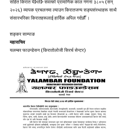
सहित किरात येÞलेÞ संवत्को प्रामाणिक काल गणना ३८०५ (सन्
२०२६) व्यापक प्रचलनमा ल्याउन किरातजन्य सङ्घसंस्थाहरू साथै
संसारभरिका किरातहरूलाई हार्दिक अपिल गर्दछौँ ।
शङ्कर साम्पाङ
महासचिव
यलम्बर फाउन्डेसन (किरातोलोजी सिरर्च सेन्टर)